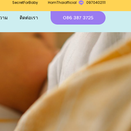
SecretForBaby
HomThaiofficial
0970402111
086 387 3725
วาม
ติดต่อเรา